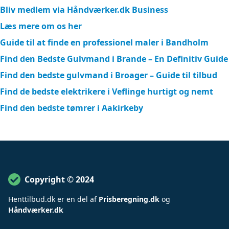
Bliv medlem via Håndværker.dk Business
Læs mere om os her
Guide til at finde en professionel maler i Bandholm
Find den Bedste Gulvmand i Brande – En Definitiv Guide
Find den bedste gulvmand i Broager – Guide til tilbud
Find de bedste elektrikere i Veflinge hurtigt og nemt
Find den bedste tømrer i Aakirkeby
Copyright © 2024
Henttilbud
.
dk er en del af
Prisberegning.dk
og
Håndværker.dk