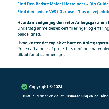
Find Den Bedste Maler i Hesselager – Din Guide 
Find den bedste VVS i Gørløse – Tips og vejledn
Hvordan vælger jeg den rette Anlægsgartner i 
Undersøg anmeldelser, certificeringer og erfaringe
pålidelighed.
Hvad koster det typisk at hyre en Anlægsgartne
Prisen afhænger af projektets omfang, materialer
tilbud for at sammenligne.
Copyright © 2024
Henttilbud
.
dk er en del af
Prisberegning.dk
og
Hånd