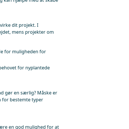
æg kan hjælpe med at skabe
irke dit projekt. I
jdet, mens projekter om
de for muligheden for
hovet for nyplantede
d gør en særlig? Måske er
en for bestemte typer
være en god mulighed for at