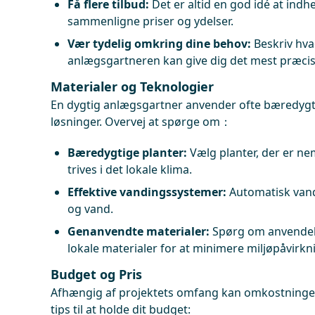
Få flere tilbud:
Det er altid en god idé at indhe
sammenligne priser og ydelser.
Vær tydelig omkring dine behov:
Beskriv hva
anlægsgartneren kan give dig det mest præcise
Materialer og Teknologier
En dygtig anlægsgartner anvender ofte bæredygti
løsninger. Overvej at spørge om：
Bæredygtige planter:
Vælg planter, der er n
trives i det lokale klima.
Effektive vandingssystemer:
Automatisk vand
og vand.
Genanvendte materialer:
Spørg om anvendels
lokale materialer for at minimere miljøpåvirkn
Budget og Pris
Afhængig af projektets omfang kan omkostninger
tips til at holde dit budget: