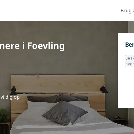
Brug 
ere i Foevling
Ber
vi dig op