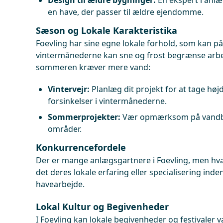
Design til ældre bygninger:
En ekspert i anl
en have, der passer til ældre ejendomme.
Sæson og Lokale Karakteristika
Foevling har sine egne lokale forhold, som kan påv
vintermånederne kan sne og frost begrænse arbe
sommeren kræver mere vand:
Vintervejr:
Planlæg dit projekt for at tage høj
forsinkelser i vintermånederne.
Sommerprojekter:
Vær opmærksom på vandbe
områder.
Konkurrencefordele
Der er mange anlægsgartnere i Foevling, men hva
det deres lokale erfaring eller specialisering ind
havearbejde.
Lokal Kultur og Begivenheder
I Foevling kan lokale begivenheder og festivaler 