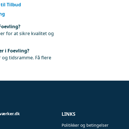
til Tilbud
ing
Foevling?
r for at sikre kvalitet og
r i Foevling?
 og tidsramme. Få flere
værker.dk
LINKS
Politikker og betingelser