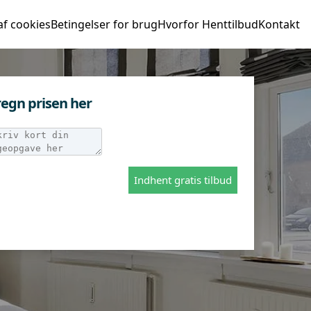
af cookies
Betingelser for brug
Hvorfor Henttilbud
Kontakt
egn prisen her
Indhent gratis tilbud