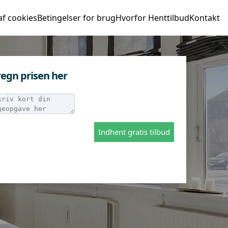
af cookies
Betingelser for brug
Hvorfor Henttilbud
Kontakt
egn prisen her
Indhent gratis tilbud