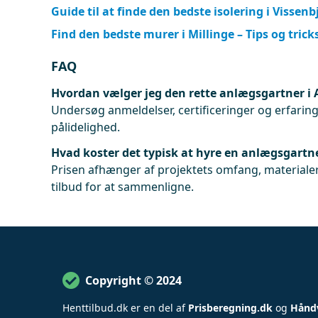
Guide til at finde den bedste isolering i Vissenb
Find den bedste murer i Millinge – Tips og trick
FAQ
Hvordan vælger jeg den rette anlægsgartner i 
Undersøg anmeldelser, certificeringer og erfaringe
pålidelighed.
Hvad koster det typisk at hyre en anlægsgartne
Prisen afhænger af projektets omfang, materialer
tilbud for at sammenligne.
Copyright © 2024
Henttilbud
.
dk er en del af
Prisberegning.dk
og
Hånd