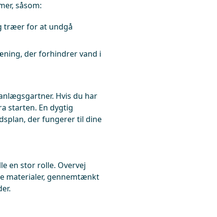
mer, såsom:
g træer for at undgå
ræning, der forhindrer vand i
anlægsgartner. Hvis du har
a starten. En dygtig
splan, der fungerer til dine
e en stor rolle. Overvej
re materialer, gennemtænkt
er.