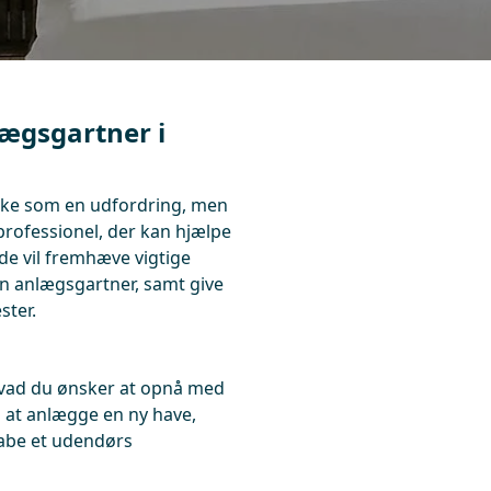
lægsgartner i
irke som en udfordring, men
professionel, der kan hjælpe
de vil fremhæve vigtige
en anlægsgartner, samt give
ster.
 hvad du ønsker at opnå med
m at anlægge en ny have,
kabe et udendørs