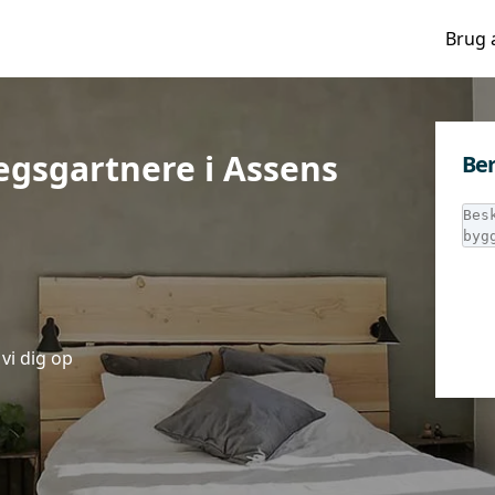
Brug 
ægsgartnere i Assens
Ber
vi dig op