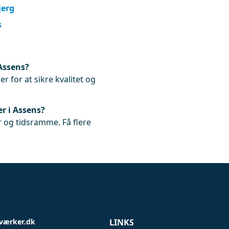
jerg
s
Assens?
r for at sikre kvalitet og
r i Assens?
 og tidsramme. Få flere
værker.dk
LINKS