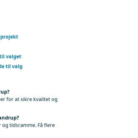
 projekt
il valget
e til valg
rup?
r for at sikre kvalitet og
Gandrup?
 og tidsramme. Få flere