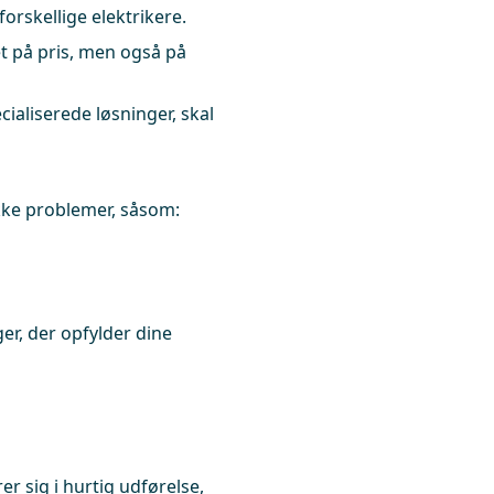
orskellige elektrikere.
t på pris, men også på
ialiserede løsninger, skal
kke problemer, såsom:
er, der opfylder dine
er sig i hurtig udførelse,