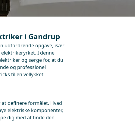
ktriker i Gandrup
 en udfordrende opgave, især
 elektrikeryrket. I denne
elektriker og sørge for, at du
kunde og professionel
icks til en vellykket
r at definere formålet. Hvad
f nye elektriske komponenter,
jælpe dig med at finde den