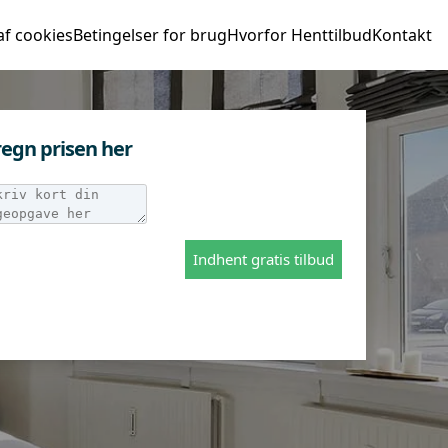
af cookies
Betingelser for brug
Hvorfor Henttilbud
Kontakt
egn prisen her
Indhent gratis tilbud