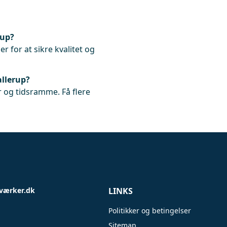
rup?
r for at sikre kvalitet og
allerup?
 og tidsramme. Få flere
værker.dk
LINKS
Politikker og betingelser
Sitemap