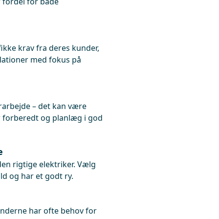
r fordel for både
ifikke krav fra deres kunder,
allationer med fokus på
erarbejde – det kan være
r forberedt og planlæg i god
e
en rigtige elektriker. Vælg
ld og har et godt ry.
nderne har ofte behov for