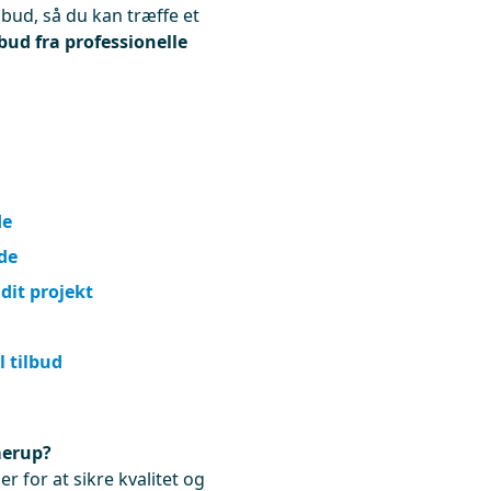
lbud, så du kan træffe et
lbud fra professionelle
de
de
 dit projekt
l tilbud
merup?
r for at sikre kvalitet og