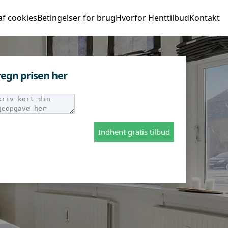
af cookies
Betingelser for brug
Hvorfor Henttilbud
Kontakt
egn prisen her
Indhent gratis tilbud