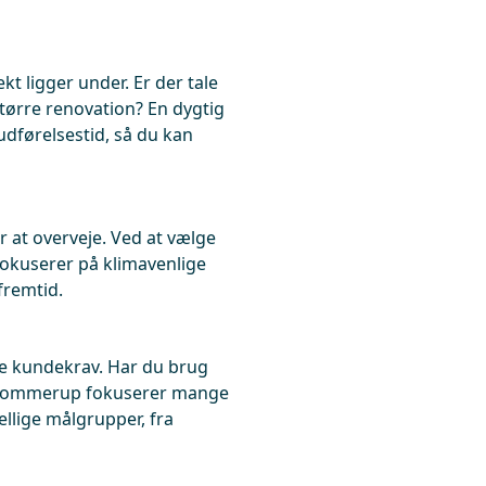
ekt ligger under. Er der tale
tørre renovation? En dygtig
udførelsestid, så du kan
 at overveje. Ved at vælge
fokuserer på klimavenlige
fremtid.
ke kundekrav. Har du brug
 I Tommerup fokuserer mange
llige målgrupper, fra