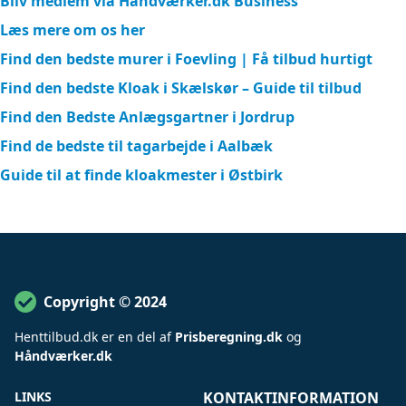
Bliv medlem via Håndværker.dk Business
Læs mere om os her
Find den bedste murer i Foevling | Få tilbud hurtigt
Find den bedste Kloak i Skælskør – Guide til tilbud
Find den Bedste Anlægsgartner i Jordrup
Find de bedste til tagarbejde i Aalbæk
Guide til at finde kloakmester i Østbirk
Copyright © 2024
Henttilbud
.
dk er en del af
Prisberegning.dk
og
Håndværker.dk
LINKS
KONTAKTINFORMATION