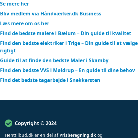
Se mere her
Bliv medlem via Håndværker.dk Business
Læs mere om os her
Find de bedste malere i Bælum – Din guide til kvalitet
Find den bedste elektriker i Trige – Din guide til at vælge
rigtigt
Guide til at finde den bedste Maler i Skamby
Find den bedste VVS i Møldrup – En guide til dine behov
Find det bedste tagarbejde i Snekkersten
Copyright © 2024
Henttilbud
.
dk er en del af
Prisberegning.dk
og