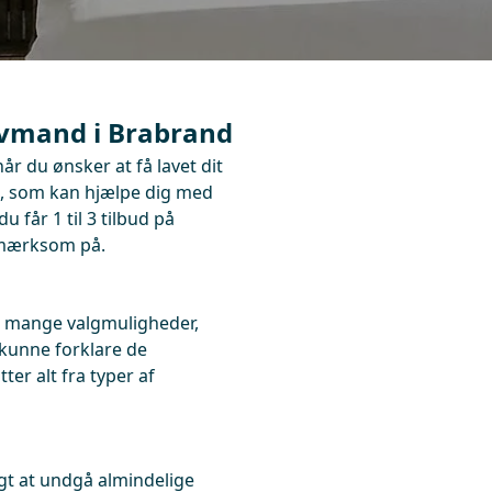
lvmand i Brabrand
år du ønsker at få lavet dit
e, som kan hjælpe dig med
u får 1 til 3 tilbud på
pmærksom på.
e mange valgmuligheder,
 kunne forklare de
ter alt fra typer af
igt at undgå almindelige