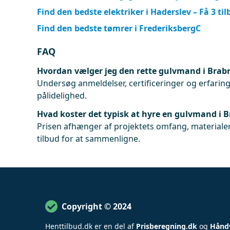
Find den bedste elektriker i Haderslev – Få 3 ti
Find den bedste tømrer i FrederiksbergC
FAQ
Hvordan vælger jeg den rette gulvmand i Brab
Undersøg anmeldelser, certificeringer og erfaringe
pålidelighed.
Hvad koster det typisk at hyre en gulvmand i 
Prisen afhænger af projektets omfang, materialer
tilbud for at sammenligne.
Copyright © 2024
Henttilbud
.
dk er en del af
Prisberegning.dk
og
Hånd