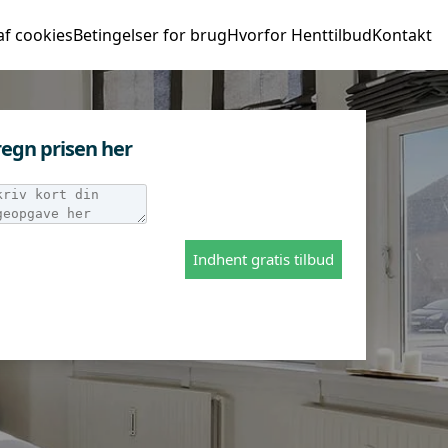
af cookies
Betingelser for brug
Hvorfor Henttilbud
Kontakt
egn prisen her
Indhent gratis tilbud