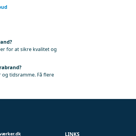
lbud
rand?
r for at sikre kvalitet og
Brabrand?
 og tidsramme. Få flere
værker.dk
LINKS