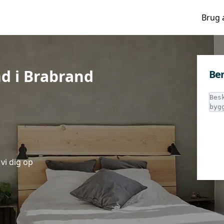
Brug 
d i Brabrand
Ber
vi dig op