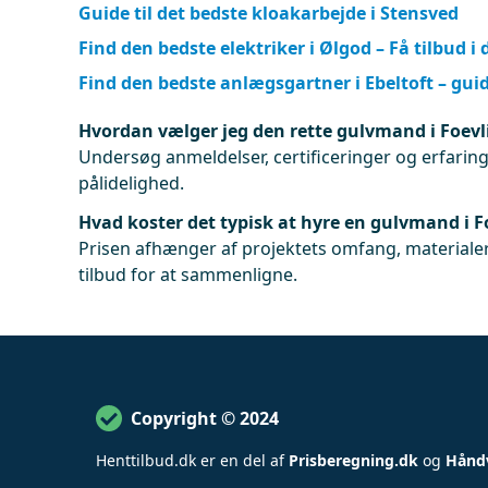
Guide til det bedste kloakarbejde i Stensved
Find den bedste elektriker i Ølgod – Få tilbud i 
Find den bedste anlægsgartner i Ebeltoft – gui
Hvordan vælger jeg den rette gulvmand i Foevl
Undersøg anmeldelser, certificeringer og erfaringe
pålidelighed.
Hvad koster det typisk at hyre en gulvmand i F
Prisen afhænger af projektets omfang, materialer
tilbud for at sammenligne.
Copyright © 2024
Henttilbud
.
dk er en del af
Prisberegning.dk
og
Hånd