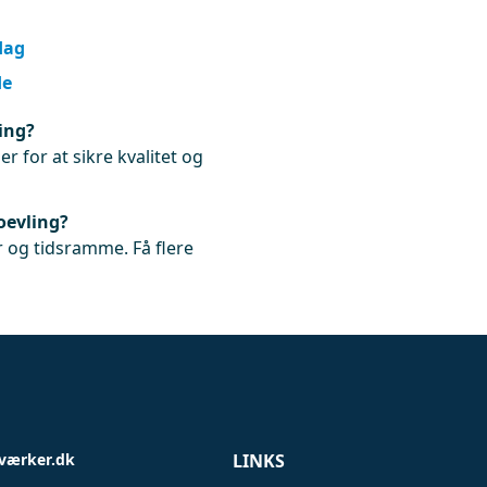
dag
de
ing?
r for at sikre kvalitet og
oevling?
 og tidsramme. Få flere
værker.dk
LINKS