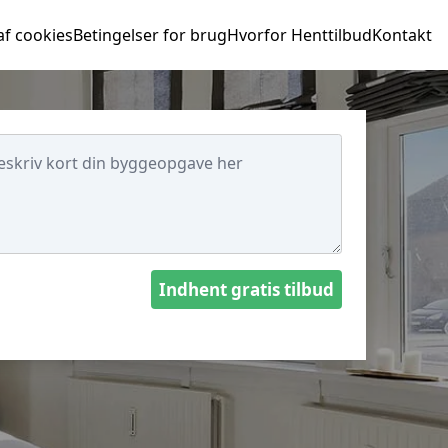
af cookies
Betingelser for brug
Hvorfor Henttilbud
Kontakt
Indhent gratis tilbud