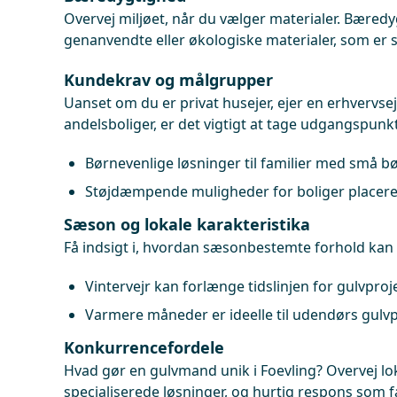
Overvej miljøet, når du vælger materialer. Bæredy
genanvendte eller økologiske materialer, som er
Kundekrav og målgrupper
Uanset om du er privat husejer, ejer en erhvervs
andelsboliger, er det vigtigt at tage udgangspunkt 
Børnevenlige løsninger til familier med små b
Støjdæmpende muligheder for boliger placeret 
Sæson og lokale karakteristika
Få indsigt i, hvordan sæsonbestemte forhold kan p
Vintervejr kan forlænge tidslinjen for gulvproje
Varmere måneder er ideelle til udendørs gulvp
Konkurrencefordele
Hvad gør en gulvmand unik i Foevling? Overvej lok
specialiserede løsninger, og hurtig respons som fak