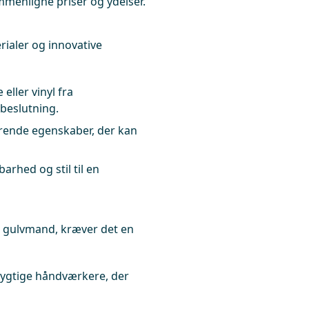
mmenligne priser og ydelser.
rialer og innovative
eller vinyl fra
 beslutning.
rende egenskaber, der kan
arhed og stil til en
 gulvmand, kræver det en
ygtige håndværkere, der