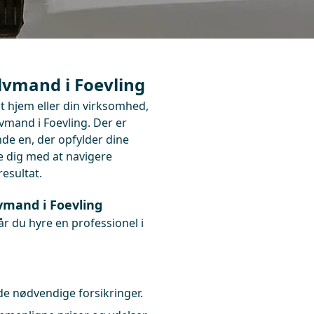
ulvmand i Foevling
dit hjem eller din virksomhed,
vmand i Foevling. Der er
nde en, der opfylder dine
pe dig med at navigere
esultat.
vmand i Foevling
når du hyre en professionel i
 de nødvendige forsikringer.