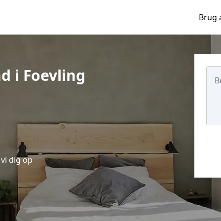
Brug 
d i Foevling
vi dig op