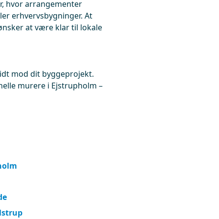
r, hvor arrangementer
ller erhvervsbygninger. At
sker at være klar til lokale
kridt mod dit byggeprojekt.
onelle murere i Ejstrupholm –
tholm
de
lstrup