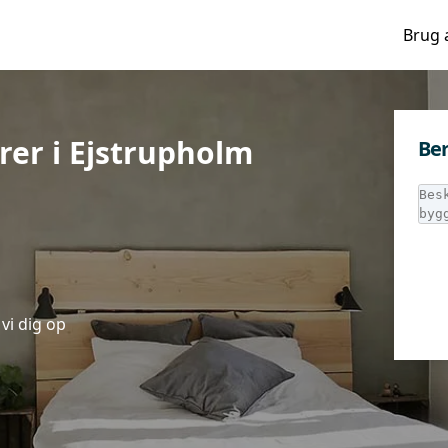
Brug 
rer i Ejstrupholm
Ber
vi dig op