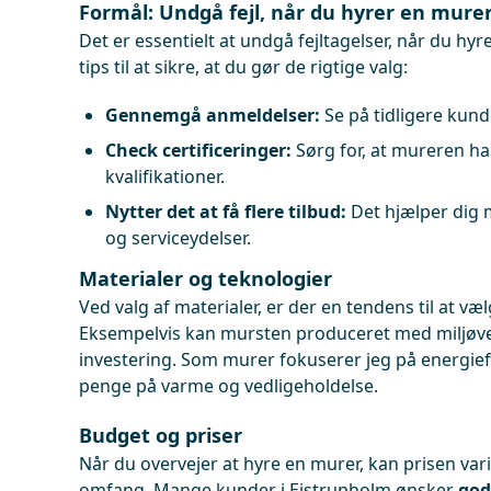
Formål: Undgå fejl, når du hyrer en mure
Det er essentielt at undgå fejltagelser, når du hyr
tips til at sikre, at du gør de rigtige valg:
Gennemgå anmeldelser:
Se på tidligere kund
Check certificeringer:
Sørg for, at mureren h
kvalifikationer.
Nytter det at få flere tilbud:
Det hjælper dig 
og serviceydelser.
Materialer og teknologier
Ved valg af materialer, er der en tendens til at v
Eksempelvis kan mursten produceret med miljøv
investering. Som murer fokuserer jeg på energieff
penge på varme og vedligeholdelse.
Budget og priser
Når du overvejer at hyre en murer, kan prisen vari
omfang. Mange kunder i Ejstrupholm ønsker
god