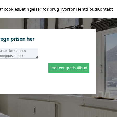
af cookies
Betingelser for brug
Hvorfor Henttilbud
Kontakt
egn prisen her
Indhent gratis tilbud