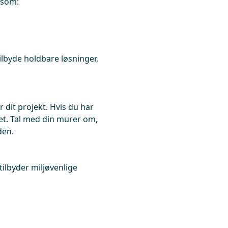
 som:
ilbyde holdbare løsninger,
 dit projekt. Hvis du har
tet. Tal med din murer om,
den.
lbyder miljøvenlige