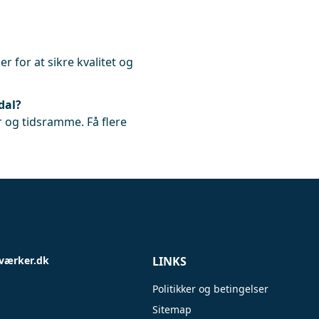
r for at sikre kvalitet og
dal?
 og tidsramme. Få flere
værker.dk
LINKS
Politikker og betingelser
Sitemap