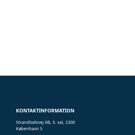
KONTAKTINFORMATION
Strandlodsvej 6B, 3. sal, 2300
København S