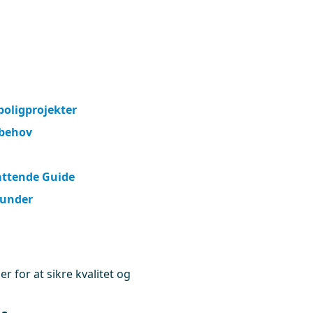
 boligprojekter
 behov
attende Guide
kunder
r for at sikre kvalitet og