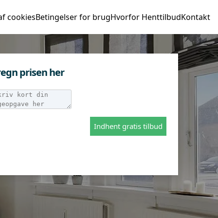
af cookies
Betingelser for brug
Hvorfor Henttilbud
Kontakt
egn prisen her
Indhent gratis tilbud