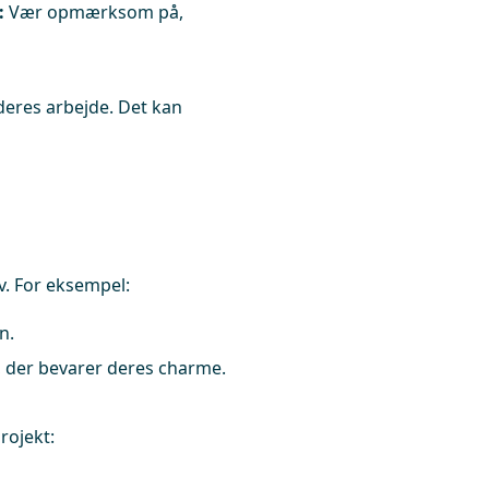
:
Vær opmærksom på,
deres arbejde. Det kan
v. For eksempel:
n.
 der bevarer deres charme.
rojekt: