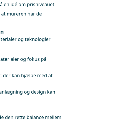
få en idé om prisniveauet.
, at mureren har de
en
terialer og teknologier
terialer og fokus på
r, der kan hjælpe med at
planlægning og design kan
inde den rette balance mellem