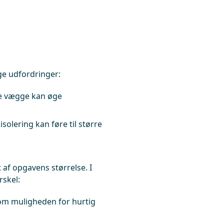
ge udfordringer:
e vægge kan øge
solering kan føre til større
af opgavens størrelse. I
rskel:
om muligheden for hurtig