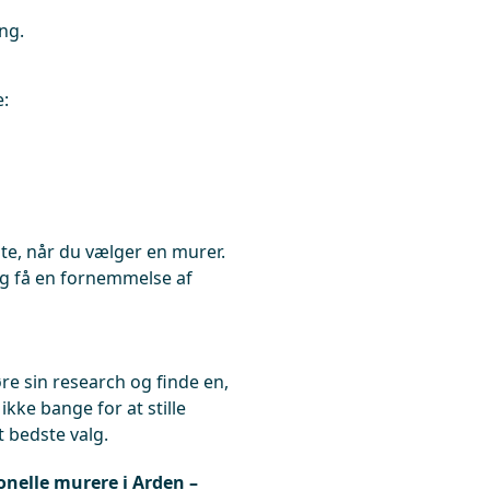
ng.
e:
te, når du vælger en murer.
og få en fornemmelse af
re sin research og finde en,
ke bange for at stille
t bedste valg.
ionelle murere i Arden –