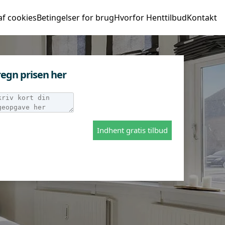
af cookies
Betingelser for brug
Hvorfor Henttilbud
Kontakt
egn prisen her
Indhent gratis tilbud