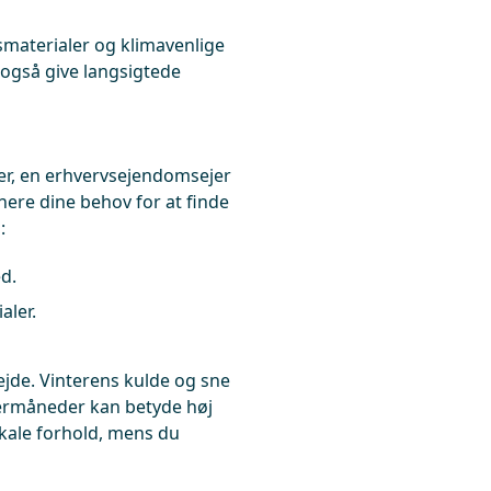
materialer og klimavenlige
 også give langsigtede
jer, en erhvervsejendomsejer
inere dine behov for at finde
:
d.
aler.
ejde. Vinterens kulde og sne
ermåneder kan betyde høj
okale forhold, mens du