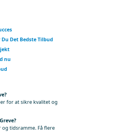
ucces
r Du Det Bedste Tilbud
ojekt
ud nu
bud
ve?
r for at sikre kvalitet og
 Greve?
 og tidsramme. Få flere