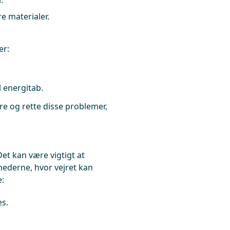
.
e materialer.
er:
l energitab.
re og rette disse problemer,
et kan være vigtigt at
ånederne, hvor vejret kan
e:
es.