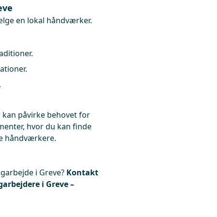
eve
vælge en lokal håndværker.
aditioner.
ationer.
.
r kan påvirke behovet for
menter, hvor du kan finde
øde håndværkere.
tagarbejde i Greve?
Kontakt
agarbejdere i Greve –