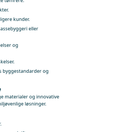
ige tømrere.
ter.
ligere kunder.
assebyggeri eller
delser og
kelser.
ups byggestandarder og
e
e materialer og innovative
ljøvenlige løsninger.
.