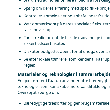
Start med at indhente flere tilbud fra forskell
Spørg om deres erfaring med specifikke projek
Kontroller anmeldelser og anbefalinger fra tid
Vær opmærksom på deres specialer, f.eks. terr
tagrenovering.
Forsikre dig om, at de har de nødvendige tilla
sikkerhedscertifikater.
Diskuter budgettet åbent for at undgå overras
Se efter lokale tømrere, som kender til Faar
regler.
Materialer og Teknologier i Tømrerarbejd
En god tømrer i Faarup anvender ofte bæredygtig
teknologier, som kan skabe mere værdifulde og mi
Overvej at spørge om:
Bæredygtige træsorter og genbrugsmaterialer