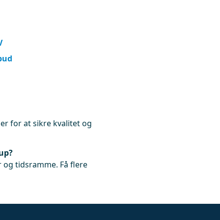
V
lbud
r for at sikre kvalitet og
rup?
 og tidsramme. Få flere