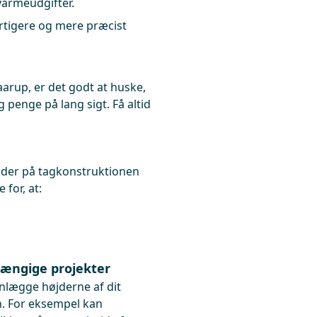
varmeudgifter.
rtigere og mere præcist
arup, er det godt at huske,
g penge på lang sigt. Få altid
kader på tagkonstruktionen
 for, at:
hængige projekter
lanlægge højderne af dit
. For eksempel kan