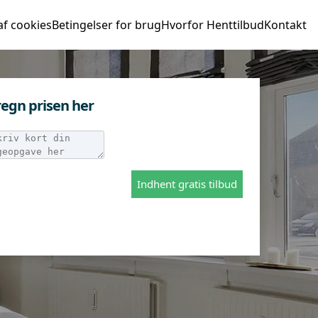
af cookies
Betingelser for brug
Hvorfor Henttilbud
Kontakt
egn prisen her
Indhent gratis tilbud