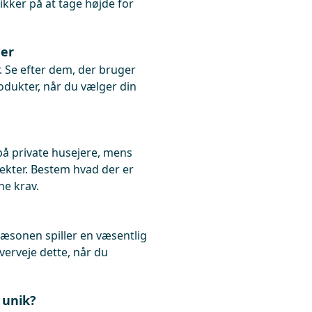
sikker på at tage højde for
ger
r. Se efter dem, der bruger
odukter, når du vælger din
på private husejere, mens
kter. Bestem hvad der er
ne krav.
sæsonen spiller en væsentlig
overveje dette, når du
 unik?