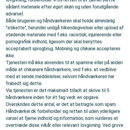
sådant materiale efter eget skøn og uden forudgående
advarsel.
Både brugeren og håndværkeren skal holde almindelig
”etikette”, herunder undgå tilkendegivelser eller upload af
stødende materiale med f.eks. racistisk, injurierende eller
pornografisk indhold, ligesom der skal benyttes
acceptabelt sprogbrug. Mobning og chikane accepteres
ikke.
Tjenesten må ikke anvendes til at spamme eller på anden
måde at chikanere håndværkere, ved f.eks. at vedblive
med at sende meddelelser, selvom håndværkeren har
frabedt sig dette.
Via tjenesten er det maksimalt tilladt at skrive til 5
håndværkere inden for ét fag vedr. en opgave.
Overskrides dette antal, er det at betragte som spam.
Håndværker.dk forbeholder sig retten til uden yderligere
varsel at fjerne indhold og information, som vurderes at
overtræde disse vilkår eller relevant lovgivning. Ved grove