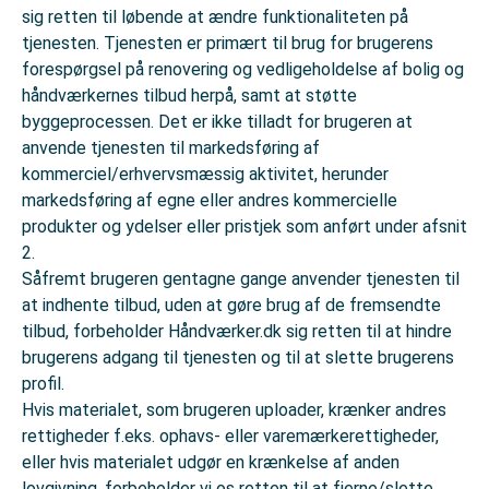
sig retten til løbende at ændre funktionaliteten på
tjenesten. Tjenesten er primært til brug for brugerens
forespørgsel på renovering og vedligeholdelse af bolig og
håndværkernes tilbud herpå, samt at støtte
byggeprocessen. Det er ikke tilladt for brugeren at
anvende tjenesten til markedsføring af
kommerciel/erhvervsmæssig aktivitet, herunder
markedsføring af egne eller andres kommercielle
produkter og ydelser eller pristjek som anført under afsnit
2.
Såfremt brugeren gentagne gange anvender tjenesten til
at indhente tilbud, uden at gøre brug af de fremsendte
tilbud, forbeholder Håndværker.dk sig retten til at hindre
brugerens adgang til tjenesten og til at slette brugerens
profil.
Hvis materialet, som brugeren uploader, krænker andres
rettigheder f.eks. ophavs- eller varemærkerettigheder,
eller hvis materialet udgør en krænkelse af anden
lovgivning, forbeholder vi os retten til at fjerne/slette