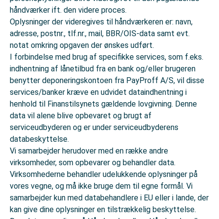
håndværker ift. den videre proces.
Oplysninger der videregives til håndværkeren er: navn,
adresse, postnr., tlf.nr., mail, BBR/OIS-data samt evt.
notat omkring opgaven der ønskes udført.
I forbindelse med brug af specifikke services, som f.eks.
indhentning af lånetilbud fra en bank og/eller brugeren
benytter deponeringskontoen fra PayProff A/S, vil disse
services/banker kræve en udvidet dataindhentning i
henhold til Finanstilsynets gældende lovgivning. Denne
data vil alene blive opbevaret og brugt af
serviceudbyderen og er under serviceudbyderens
databeskyttelse.
Vi samarbejder herudover med en række andre
virksomheder, som opbevarer og behandler data.
Virksomhederne behandler udelukkende oplysninger på
vores vegne, og må ikke bruge dem til egne formål. Vi
samarbejder kun med databehandlere i EU eller i lande, der
kan give dine oplysninger en tilstrækkelig beskyttelse.