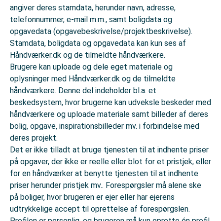
angiver deres stamdata, herunder navn, adresse,
telefonnummer, e-mail m.m., samt boligdata og
opgavedata (opgavebeskrivelse/projektbeskrivelse).
Stamdata, boligdata og opgavedata kan kun ses af
Håndværker.dk og de tilmeldte håndværkere.
Brugere kan uploade og dele eget materiale og
oplysninger med Håndværker.dk og de tilmeldte
håndværkere. Denne del indeholder bl.a. et
beskedsystem, hvor brugerne kan udveksle beskeder med
håndværkere og uploade materiale samt billeder af deres
bolig, opgave, inspirationsbilleder mv. i forbindelse med
deres projekt.
Det er ikke tilladt at bruge tjenesten til at indhente priser
på opgaver, der ikke er reelle eller blot for et pristjek, eller
for en håndværker at benytte tjenesten til at indhente
priser herunder pristjek mv.. Forespørgsler må alene ske
på boliger, hvor brugeren er ejer eller har ejerens
udtrykkelige accept til oprettelse af forespørgslen.
Profilen er personlig, og brugeren må kun oprette én profil.