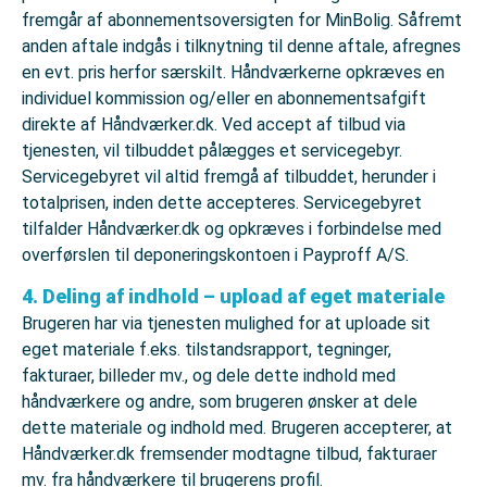
fremgår af abonnementsoversigten for MinBolig. Såfremt
anden aftale indgås i tilknytning til denne aftale, afregnes
en evt. pris herfor særskilt. Håndværkerne opkræves en
individuel kommission og/eller en abonnementsafgift
direkte af Håndværker.dk. Ved accept af tilbud via
tjenesten, vil tilbuddet pålægges et servicegebyr.
Servicegebyret vil altid fremgå af tilbuddet, herunder i
totalprisen, inden dette accepteres. Servicegebyret
tilfalder Håndværker.dk og opkræves i forbindelse med
overførslen til deponeringskontoen i Payproff A/S.
4. Deling af indhold – upload af eget materiale
Brugeren har via tjenesten mulighed for at uploade sit
eget materiale f.eks. tilstandsrapport, tegninger,
fakturaer, billeder mv., og dele dette indhold med
håndværkere og andre, som brugeren ønsker at dele
dette materiale og indhold med. Brugeren accepterer, at
Håndværker.dk fremsender modtagne tilbud, fakturaer
mv. fra håndværkere til brugerens profil.