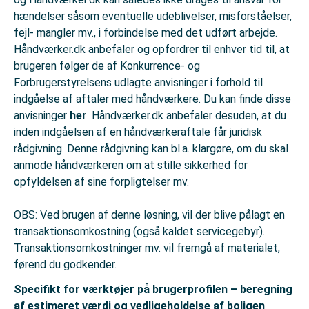
hændelser såsom eventuelle udeblivelser, misforståelser,
fejl- mangler mv., i forbindelse med det udført arbejde.
Håndværker.dk anbefaler og opfordrer til enhver tid til, at
brugeren følger de af Konkurrence- og
Forbrugerstyrelsens udlagte anvisninger i forhold til
indgåelse af aftaler med håndværkere. Du kan finde disse
anvisninger
her
. Håndværker.dk anbefaler desuden, at du
inden indgåelsen af en håndværkeraftale får juridisk
rådgivning. Denne rådgivning kan bl.a. klargøre, om du skal
anmode håndværkeren om at stille sikkerhed for
opfyldelsen af sine forpligtelser mv.
OBS: Ved brugen af denne løsning, vil der blive pålagt en
transaktionsomkostning (også kaldet servicegebyr).
Transaktionsomkostninger mv. vil fremgå af materialet,
førend du godkender.
Specifikt for værktøjer på brugerprofilen – beregning
af estimeret værdi og vedligeholdelse af boligen