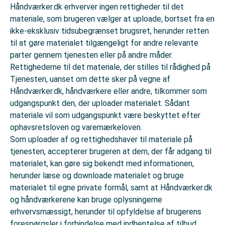
Håndværker.dk erhverver ingen rettigheder til det
materiale, som brugeren vælger at uploade, bortset fra en
ikke-eksklusiv tidsubegrænset brugsret, herunder retten
til at gøre materialet tilgængeligt for andre relevante
parter gennem tjenesten eller på andre måder.
Rettighederne til det materiale, der stilles til rådighed på
Tjenesten, uanset om dette sker på vegne af
Håndværker.dk, håndværkere eller andre, tilkommer som
udgangspunkt den, der uploader materialet. Sådant
materiale vil som udgangspunkt være beskyttet efter
ophavsretsloven og varemærkeloven.
Som uploader af og rettighedshaver til materiale på
tjenesten, accepterer brugeren at dem, der får adgang til
materialet, kan gøre sig bekendt med informationen,
herunder læse og downloade materialet og bruge
materialet til egne private formål, samt at Håndværker.dk
og håndværkerene kan bruge oplysningerne
erhvervsmæssigt, herunder til opfyldelse af brugerens
forespørgsler i forbindelse med indhentelse af tilbud.