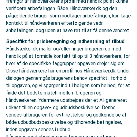
fremgår af håndværkerens profil med henblik på at kunne
verificere anbefalingen. Både Håndværker.dk og den
pågældende bruger, som modtager anbefalingen, kan tage
kontakt til håndværkeren efterfølgende vedr.
anbefalingen, dog uden at have ret til at få denne ændret.
Specifikt for prisberegning og indhentning af tilbud
Håndværker.dk mailer og/eller ringer brugeren op med
henblik på at formidle kontakt til op til 3 håndværkere, for
hver af de specifikke faggrupper opgaven drejer sig om.
Disse håndværkere har en profil hos Håndværker.dk. Under
dialogen gennemgås brugerens behov specifikt i forhold
til opgaven, og vi spørger ind til boligen som helhed, for at
finde det bedste match mellem brugeren og
håndværkeren. Ydermere udarbejdes der et AI-genereret
udkast til en opgave- og udbudsbeskrivelse. Denne
sendes til brugeren for evt. rettelser og godkendelse af
både udbudbudsbeskrivelse og tilhørende betingelser,
inden opgaven sendes i udbud.
Når vores medarbejder ringer brugeren op, optages