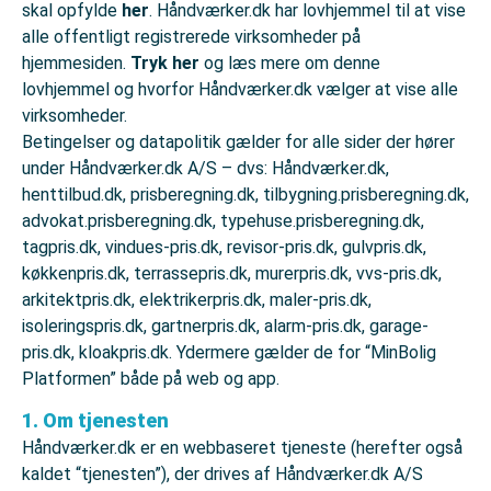
skal opfylde
her
. Håndværker.dk har lovhjemmel til at vise
alle offentligt registrerede virksomheder på
hjemmesiden.
Tryk her
og læs mere om denne
lovhjemmel og hvorfor Håndværker.dk vælger at vise alle
virksomheder.
Betingelser og datapolitik gælder for alle sider der hører
under Håndværker.dk A/S – dvs: Håndværker.dk,
henttilbud.dk, prisberegning.dk, tilbygning.prisberegning.dk,
advokat.prisberegning.dk, typehuse.prisberegning.dk,
tagpris.dk, vindues-pris.dk, revisor-pris.dk, gulvpris.dk,
køkkenpris.dk, terrassepris.dk, murerpris.dk, vvs-pris.dk,
arkitektpris.dk, elektrikerpris.dk, maler-pris.dk,
isoleringspris.dk, gartnerpris.dk, alarm-pris.dk, garage-
pris.dk, kloakpris.dk. Ydermere gælder de for “MinBolig
Platformen” både på web og app.
1. Om tjenesten
Håndværker.dk er en webbaseret tjeneste (herefter også
kaldet “tjenesten”), der drives af Håndværker.dk A/S