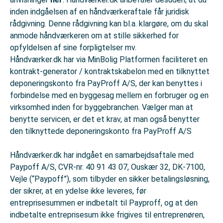
inden indgåelsen af en håndværkeraftale får juridisk
rådgivning. Denne rådgivning kan bl.a. klargøre, om du skal
anmode håndværkeren om at stille sikkerhed for
opfyldelsen af sine forpligtelser mv.
Håndværker.dk har via MinBolig Platformen faciliteret en
kontrakt-generator / kontraktskabelon med en tilknyttet
deponeringskonto fra PayProff A/S, der kan benyttes i
forbindelse med en byggesag mellem en forbruger og en
virksomhed inden for byggebranchen. Vælger man at
benytte servicen, er det et krav, at man også benytter
den tilknyttede deponeringskonto fra PayProff A/S
Håndværker.dk har indgået en samarbejdsaftale med
Paypoff A/S, CVR-nr. 40 91 43 07, Ouskær 32, DK-7100,
Vejle (“Paypoff”), som tilbyder en sikker betalingsløsning,
der sikrer, at en ydelse ikke leveres, før
entreprisesummen er indbetalt til Payproff, og at den
indbetalte entreprisesum ikke frigives til entreprenøren,