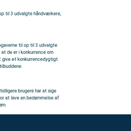
 op til 3 udvalgte håndværkere,
pgaverne til op til 3 udvalgte
 at de er i konkurrence om
t give et konkurrencedygtigt
 tilbuddene.
tidligere brugere har at sige
for at lave en bedømmelse af
ham.