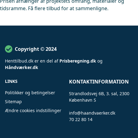
Prisen afhænger af projektets omfang, materialer og
tidsramme. Få flere tilbud for at sammenligne.
Copyright © 2024
Henttilbud
.
dk er en del af
Prisberegning.dk
og
Håndværker.dk
LINKS
KONTAKTINFORMATION
Politikker og betingelser
Strandlodsvej 6B, 3. sal, 2300
København S
Sitemap
Ændre cookies indstillinger
info@haandvaerker.dk
.
70 22 80 14