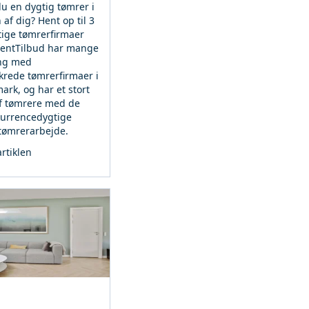
u en dygtig tømrer i
f dig? Hent op til 3
gtige tømrerfirmaer
 HentTilbud har mange
ing med
ikrede tømrerfirmaer i
rk, og har et stort
f tømrere med de
urrencedygtige
 tømrerarbejde.
rtiklen