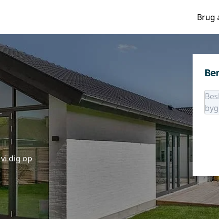
Brug 
Ber
vi dig op