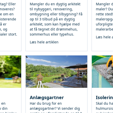
tag? Eller
Mangler du en dygtig arkitekt
Mangler d
enoveres?
til nybyggeri, renovering,
maler? Du
le om en
ombygning eller tilbygning? Få
rette sted
sisterende
op til 3 tilbud på en dygtig
maleropgav
så er
arkitekt, som kan hjælpe med
uforpligt
, og
at få tegnet dit drømmehus,
malerarbe
aler stort.
sommerhus eller typehus.
Læs hele a
Læs hele artiklen
Anlægsgartner
Isoleri
a en
Har du brug for en
Skal du h
v din
anlægsgartner? Vi sender dig
hulmursis