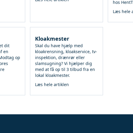
hos HentT
Læs hele a
Kloakmester
et dit
Skal du have hjælp med
af en
kloakrensning, kloakservice, tv-
 Modtag op
inspektion, drænrør eller
vores
slamsugning? Vi hjælper dig
re
med at få op til 3 tilbud fra en
lokal kloakmester.
Læs hele artiklen