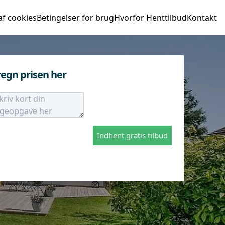
af cookies
Betingelser for brug
Hvorfor Henttilbud
Kontakt
egn prisen her
Indhent gratis tilbud