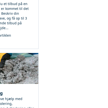
u et tilbud på en
 er kommet til det
! Beskriv din
e, og få op til 3
ende tilbud på
jde...
rtiklen
ng
ave hjælp med
olering,