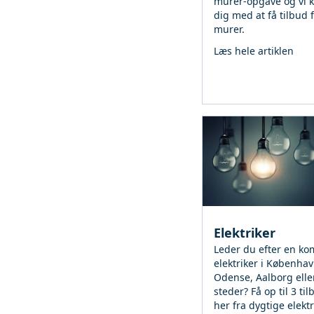
murer-opgave og vi 
dig med at få tilbud 
murer.
Læs hele artiklen
Elektriker
Leder du efter en ko
elektriker i Københav
Odense, Aalborg elle
steder? Få op til 3 til
her fra dygtige elekt