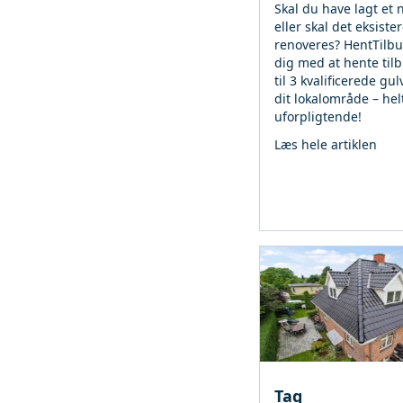
Skal du have lagt et 
eller skal det eksist
renoveres? HentTilb
dig med at hente tilb
til 3 kvalificerede gul
dit lokalområde – hel
uforpligtende!
Læs hele artiklen
Tag