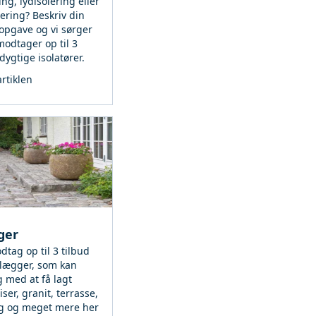
ing, lydisolering eller
ering? Beskriv din
sopgave og vi sørger
modtager op til 3
 dygtige isolatører.
rtiklen
ger
dtag op til 3 tilbud
olægger, som kan
 med at få lagt
iser, granit, terrasse,
g og meget mere her