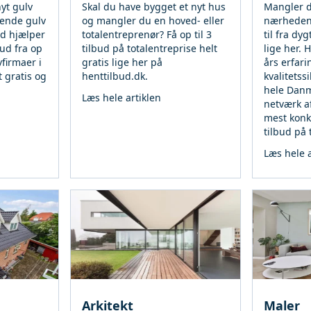
nyt gulv
Skal du have bygget et nyt hus
Mangler d
erende gulv
og mangler du en hoved- eller
nærheden a
ud hjælper
totalentreprenør? Få op til 3
til fra dy
ud fra op
tilbud på totalentreprise helt
lige her.
vfirmaer i
gratis lige her på
års erfar
t gratis og
henttilbud.dk.
kvalitetss
hele Danma
Læs hele artiklen
netværk a
mest konk
tilbud på
Læs hele a
Arkitekt
Maler