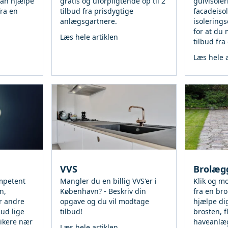
kan hjælpe
gratis og uforpligtende op til 2
gulvisoler
fra en
tilbud fra prisdygtige
facadeisol
anlægsgartnere.
isolering
for at du 
Læs hele artiklen
tilbud fra
Læs hele a
VVS
Brolæg
mpetent
Mangler du en billig VVS'er i
Klik og mo
n,
København? - Beskriv din
fra en br
r andre
opgave og du vil modtage
hjælpe dig
bud lige
tilbud!
brosten, fl
rikere nær
haveanlæ
Læs hele artiklen