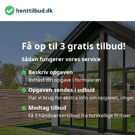
henttilbud.dk
Få op til 3 gratis tilbud!
Sådan fungerer vores service
Beskriv opgaven
Indtast din opgave i formularen
Opgaven sendes i udbud
Har vi brug for ekstra info om opgaven, ringer 
Modtag tilbud
Få 3 håndværkertilbud fra forskellige firmaer