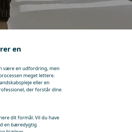
rer en
kan være en udfordring, men
processen meget lettere.
andskabspleje eller en
ofessionel, der forstår dine
ere dit formål. Vil du have
med en bæredygtig
 og hjælper