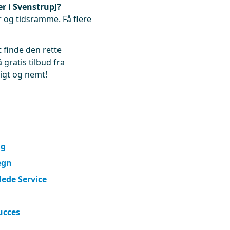
r i SvenstrupJ?
 og tidsramme. Få flere
t finde den rette
 gratis tilbud fra
igt og nemt!
lg
egn
dede Service
ucces