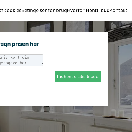
af cookies
Betingelser for brug
Hvorfor Henttilbud
Kontakt
egn prisen her
Indhent gratis tilbud