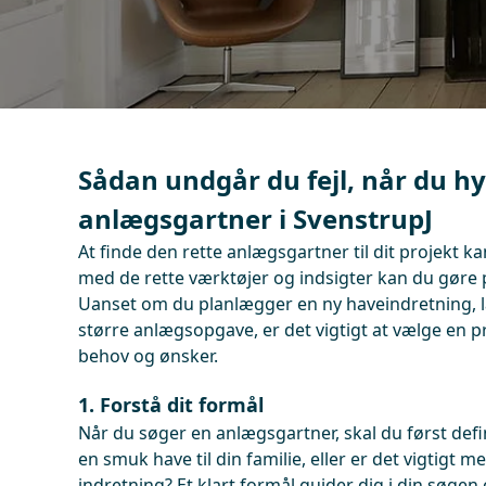
Sådan undgår du fejl, når du hy
anlægsgartner i SvenstrupJ
At finde den rette anlægsgartner til dit projekt 
med de rette værktøjer og indsigter kan du gøre 
Uanset om du planlægger en ny haveindretning, l
større anlægsopgave, er det vigtigt at vælge en pr
behov og ønsker.
1. Forstå dit formål
Når du søger en anlægsgartner, skal du først defin
en smuk have til din familie, eller er det vigtigt 
indretning? Et klart formål guider dig i din søgen