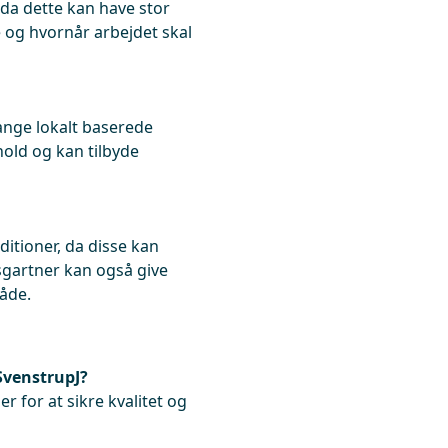
, da dette kan have stor
e og hvornår arbejdet skal
ange lokalt baserede
hold og kan tilbyde
tioner, da disse kan
sgartner kan også give
råde.
SvenstrupJ?
r for at sikre kvalitet og