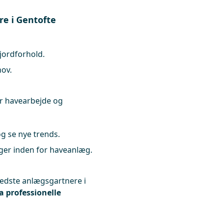
e i Gentofte
jordforhold.
hov.
or havearbejde og
g se nye trends.
nger inden for haveanlæg.
e bedste anlægsgartnere i
ra professionelle