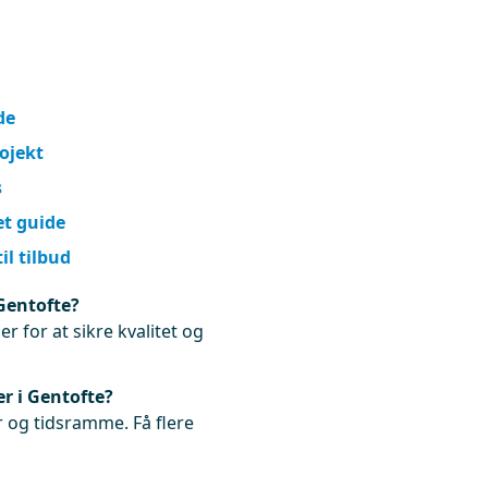
de
rojekt
s
et guide
il tilbud
Gentofte?
r for at sikre kvalitet og
r i Gentofte?
 og tidsramme. Få flere