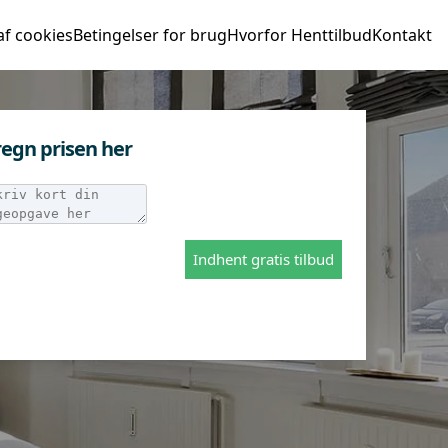
af cookies
Betingelser for brug
Hvorfor Henttilbud
Kontakt
egn prisen her
Indhent gratis tilbud