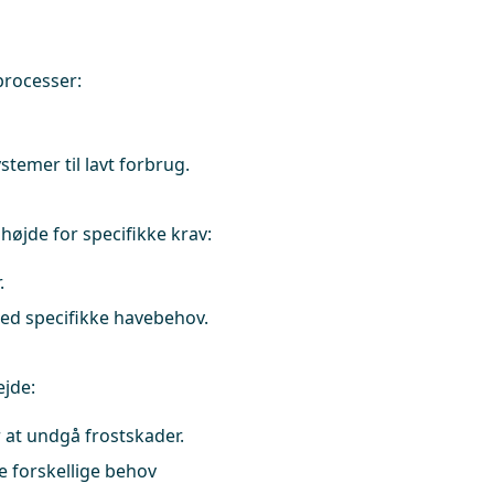
processer:
temer til lavt forbrug.
øjde for specifikke krav:
.
med specifikke havebehov.
ejde:
r at undgå frostskader.
 forskellige behov