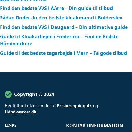
Find den bedste VVS i AArre – Din guide til tilbud
Sådan finder du den bedste kloakmænd i Bolderslev
Find den bedste VVS i Daugaard – Din ultimative guide
Guide til Kloakarbejde i Fredericia – Find de Bedste
Håndværkere
Guide til det bedste tagarbejde i Mern – Få gode tilbud
Copyright © 2024
Henttilbud
.
dk er en del af
Prisberegning.dk
og
Håndværker.dk
LINKS
KONTAKTINFORMATION