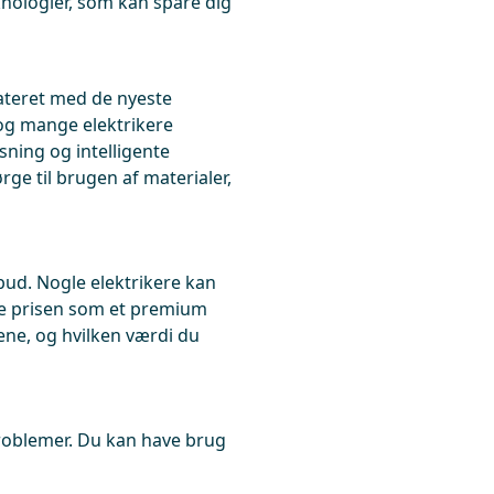
nologier, som kan spare dig
ateret med de nyeste
 og mange elektrikere
sning og intelligente
ge til brugen af materialer,
ilbud. Nogle elektrikere kan
ve prisen som et premium
gene, og hvilken værdi du
problemer. Du kan have brug