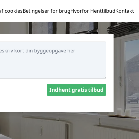
af cookies
Betingelser for brug
Hvorfor Henttilbud
Kontakt
Indhent gratis tilbud