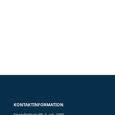
KONTAKTINFORMATION
Strandlodsvej 6B, 3. sal, 2300