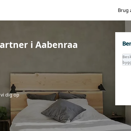
Brug 
artner i Aabenraa
Ber
vi dig op