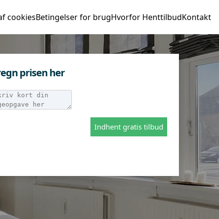
af cookies
Betingelser for brug
Hvorfor Henttilbud
Kontakt
egn prisen her
Indhent gratis tilbud