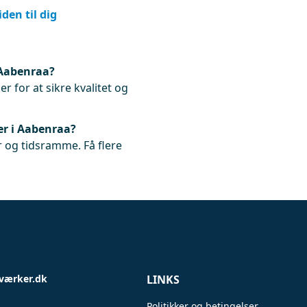
den til dig
 Aabenraa?
r for at sikre kvalitet og
er i Aabenraa?
 og tidsramme. Få flere
værker.dk
LINKS
Politikker og betingelser