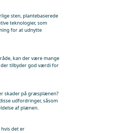
lige sten, plantebaserede
tive teknologier, som
ing for at udnytte
mråde, kan der være mange
der tilbyder god værdi for
ler skader på græsplænen?
 disse udfordringer, såsom
ldelse af plænen.
 hvis det er