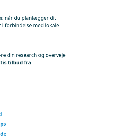
r, når du planlægger dit
 i forbindelse med lokale
øre din research og overveje
tis tilbud fra
d
ips
ide