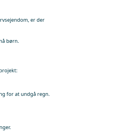
ervsejendom, er der
må børn.
projekt:
g for at undgå regn.
nger.