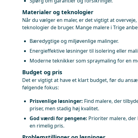
Spørg om garantier og forsikringer.
Materialer og teknologier
Når du vælger en maler, er det vigtigt at overveje,
teknologier de bruger. Mange malere i Trige anbef
Bæredygtige og miljøvenlige malinger.
Energieffektive løsninger til isolering eller ma
Moderne teknikker som spraymaling for en mer
Budget og pris
Det er vigtigt at have et klart budget, før du ansæ
følgende fokus:
Prisvenlige løsninger:
Find malere, der tilby
priser, men stadig høj kvalitet.
God værdi for pengene:
Prioriter malere, der 
en rimelig pris.
Problemstillinger og løsninger