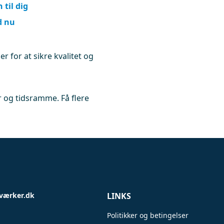
til dig
d nu
r for at sikre kvalitet og
 og tidsramme. Få flere
værker.dk
LINKS
Politikker og betingelser