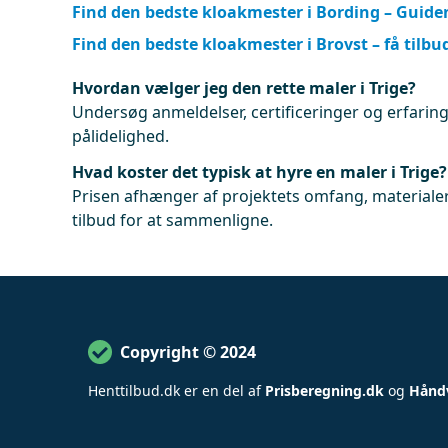
Find den bedste kloakmester i Bording – Guiden 
Find den bedste kloakmester i Brovst – få tilbu
Hvordan vælger jeg den rette maler i Trige?
Undersøg anmeldelser, certificeringer og erfaringe
pålidelighed.
Hvad koster det typisk at hyre en maler i Trige?
Prisen afhænger af projektets omfang, materialer
tilbud for at sammenligne.
Copyright © 2024
Henttilbud
.
dk er en del af
Prisberegning.dk
og
Hånd