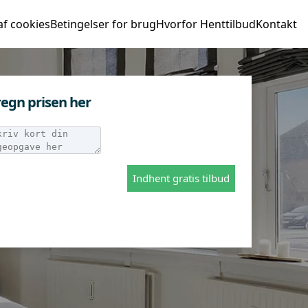
af cookies
Betingelser for brug
Hvorfor Henttilbud
Kontakt
egn prisen her
Indhent gratis tilbud