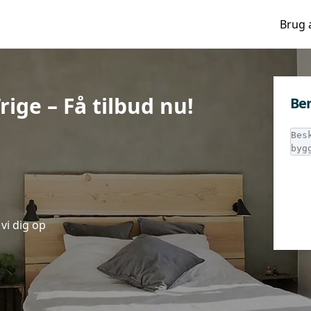
Brug 
rige – Få tilbud nu!
Ber
vi dig op