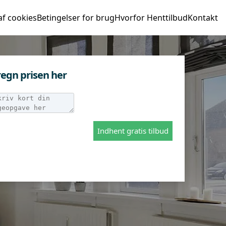
af cookies
Betingelser for brug
Hvorfor Henttilbud
Kontakt
egn prisen her
Indhent gratis tilbud