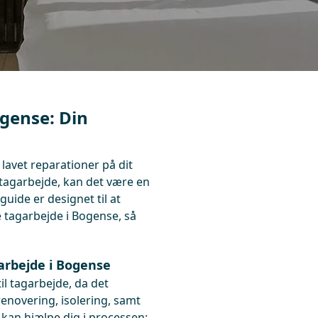
ogense: Din
lavet reparationer på dit
 tagarbejde, kan det være en
uide er designet til at
e tagarbejde i Bogense, så
garbejde i Bogense
til tagarbejde, da det
novering, isolering, samt
r kan hjælpe dig i processen: