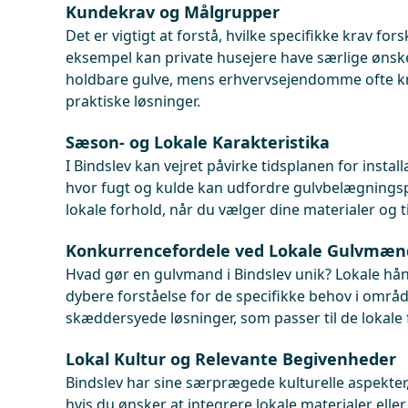
Kundekrav og Målgrupper
Det er vigtigt at forstå, hvilke specifikke krav for
eksempel kan private husejere have særlige ønske
holdbare gulve, mens erhvervsejendomme ofte k
praktiske løsninger.
Sæson- og Lokale Karakteristika
I Bindslev kan vejret påvirke tidsplanen for install
hvor fugt og kulde kan udfordre gulvbelægningspr
lokale forhold, når du vælger dine materialer og
Konkurrencefordele ved Lokale Gulvmæn
Hvad gør en gulvmand i Bindslev unik? Lokale hå
dybere forståelse for de specifikke behov i områd
skæddersyede løsninger, som passer til de lokale 
Lokal Kultur og Relevante Begivenheder
Bindslev har sine særprægede kulturelle aspekter
hvis du ønsker at integrere lokale materialer eller s