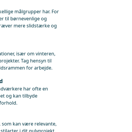
skellige målgrupper har. For
r til børnevenlige og
ræver mere slidstærke og
ationer, især om vinteren,
ojekter. Tag hensyn til
 tidsrammen for arbejde.
d
ndværkere har ofte en
et og kan tilbyde
forhold.
, som kan være relevante,
tilarter i dit gulvprojekt.