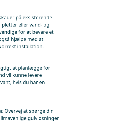
 skader på eksisterende
pletter eller vand- og
vendige for at bevare et
også hjælpe med at
orrekt installation.
igtigt at planlægge for
nd vil kunne levere
levant, hvis du har en
r. Overvej at spørge din
imavenlige gulvløsninger