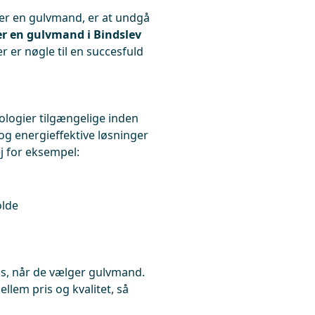
rer en gulvmand, er at undgå
er en gulvmand i Bindslev
r er nøgle til en succesfuld
ologier tilgængelige inden
g energieffektive løsninger
j for eksempel:
g
olde
s, når de vælger gulvmand.
llem pris og kvalitet, så