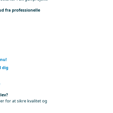
ud fra professionelle
 nu!
l dig
u
e
lev?
r for at sikre kvalitet og