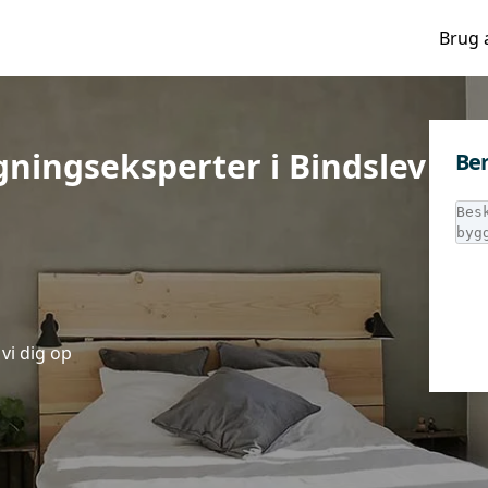
Brug 
ningseksperter i Bindslev
Ber
vi dig op