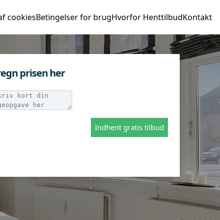
af cookies
Betingelser for brug
Hvorfor Henttilbud
Kontakt
egn prisen her
Indhent gratis tilbud