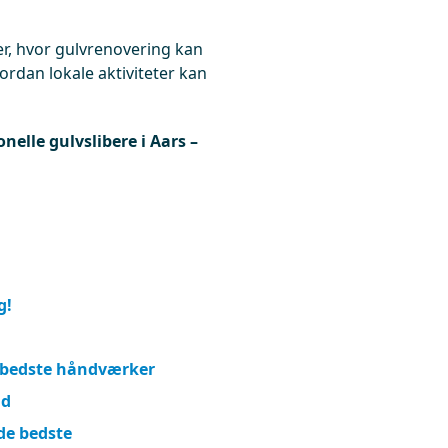
er, hvor gulvrenovering kan
dan lokale aktiviteter kan
onelle gulvslibere i Aars –
g!
n bedste håndværker
ud
 de bedste