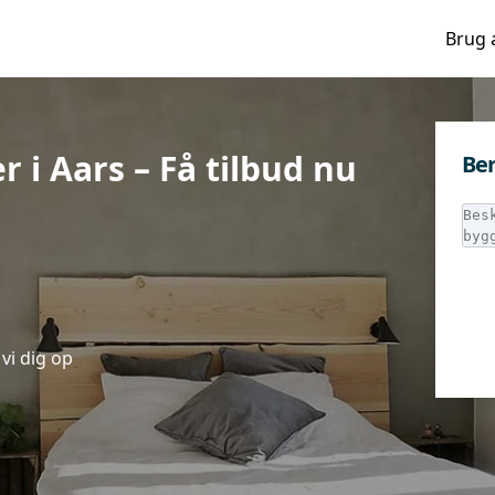
Brug 
r i Aars – Få tilbud nu
Ber
vi dig op