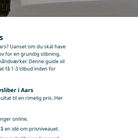
s
 Aars? Uanset om du skal have
hov for en grundig slibning,
 håndværker. Denne guide vil
t få 1-3 tilbud inden for
sliber i Aars
tat til en rimelig pris. Her
nger online.
få en idé om prisniveauet.