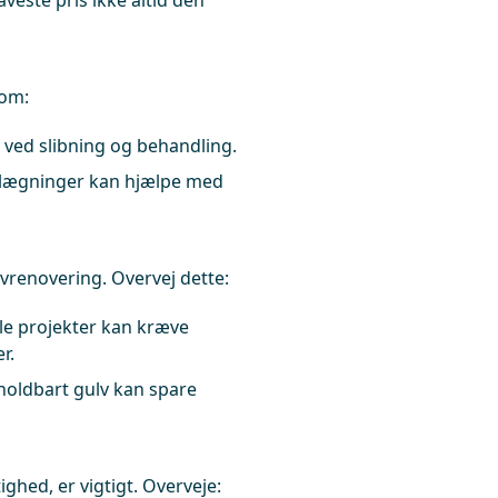
veste pris ikke altid den
som:
 ved slibning og behandling.
lægninger kan hjælpe med
lvrenovering. Overvej dette:
e projekter kan kræve
r.
 holdbart gulv kan spare
ghed, er vigtigt. Overveje: