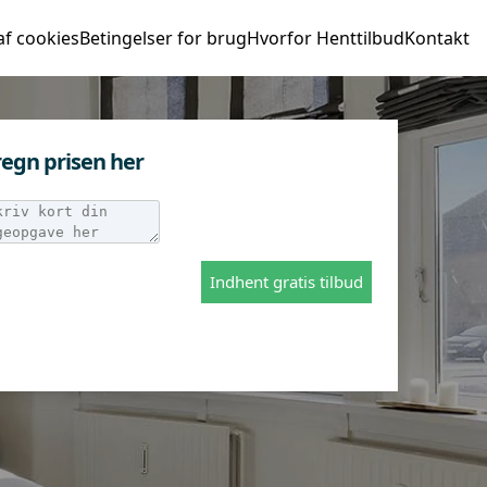
af cookies
Betingelser for brug
Hvorfor Henttilbud
Kontakt
egn prisen her
Indhent gratis tilbud