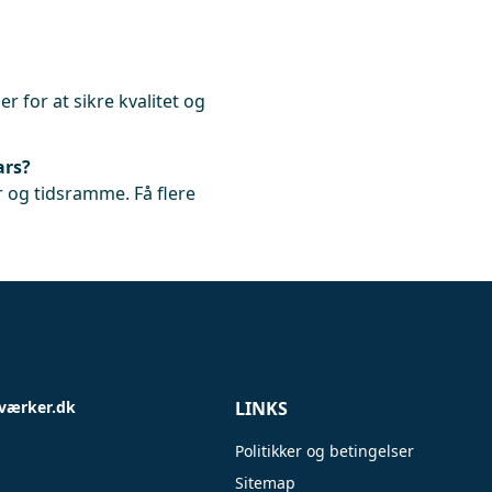
r for at sikre kvalitet og
ars?
 og tidsramme. Få flere
værker.dk
LINKS
Politikker og betingelser
Sitemap