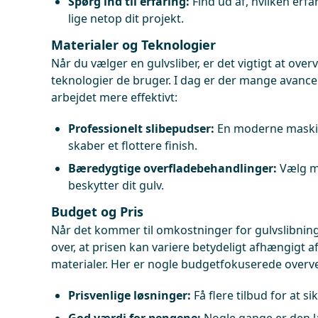
Spørg ind til erfaring:
Find ud af, hvilken erf
lige netop dit projekt.
Materialer og Teknologier
Når du vælger en gulvsliber, er det vigtigt at over
teknologier de bruger. I dag er der mange avance
arbejdet mere effektivt:
Professionelt slibepudser:
En moderne maskin
skaber et flottere finish.
Bæredygtige overfladebehandlinger:
Vælg mi
beskytter dit gulv.
Budget og Pris
Når det kommer til omkostninger for gulvslibning 
over, at prisen kan variere betydeligt afhængigt 
materialer. Her er nogle budgetfokuserede overve
Prisvenlige løsninger:
Få flere tilbud for at si