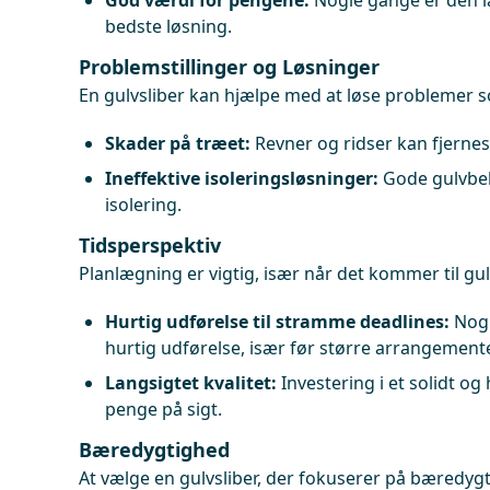
God værdi for pengene:
Nogle gange er den la
bedste løsning.
Problemstillinger og Løsninger
En gulvsliber kan hjælpe med at løse problemer 
Skader på træet:
Revner og ridser kan fjernes
Ineffektive isoleringsløsninger:
Gode gulvbe
isolering.
Tidsperspektiv
Planlægning er vigtig, især når det kommer til gu
Hurtig udførelse til stramme deadlines:
Nogl
hurtig udførelse, især før større arrangemente
Langsigtet kvalitet:
Investering i et solidt og
penge på sigt.
Bæredygtighed
At vælge en gulvsliber, der fokuserer på bæredygti