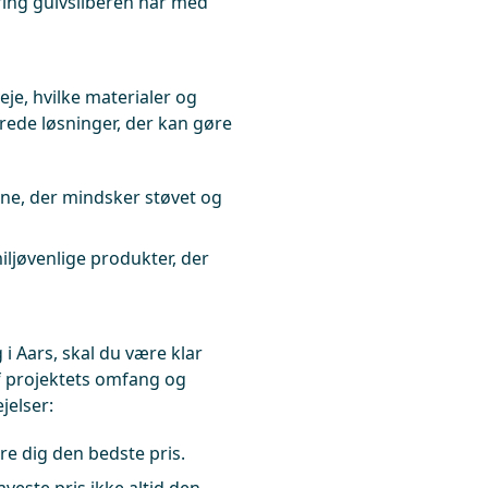
aring gulvsliberen har med
veje, hvilke materialer og
rede løsninger, der kan gøre
e, der mindsker støvet og
ljøvenlige produkter, der
i Aars, skal du være klar
af projektets omfang og
jelser:
kre dig den bedste pris.