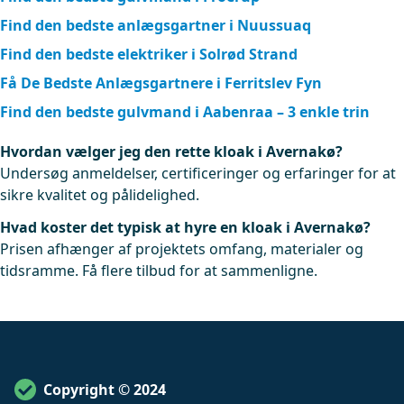
Find den bedste anlægsgartner i Nuussuaq
Find den bedste elektriker i Solrød Strand
Få De Bedste Anlægsgartnere i Ferritslev Fyn
Find den bedste gulvmand i Aabenraa – 3 enkle trin
Hvordan vælger jeg den rette kloak i Avernakø?
Undersøg anmeldelser, certificeringer og erfaringer for at
sikre kvalitet og pålidelighed.
Hvad koster det typisk at hyre en kloak i Avernakø?
Prisen afhænger af projektets omfang, materialer og
tidsramme. Få flere tilbud for at sammenligne.
Copyright © 2024