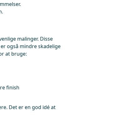
ømmelser.
n.
venlige malinger. Disse
n er også mindre skadelige
or at bruge:
re finish
ere. Det er en god idé at