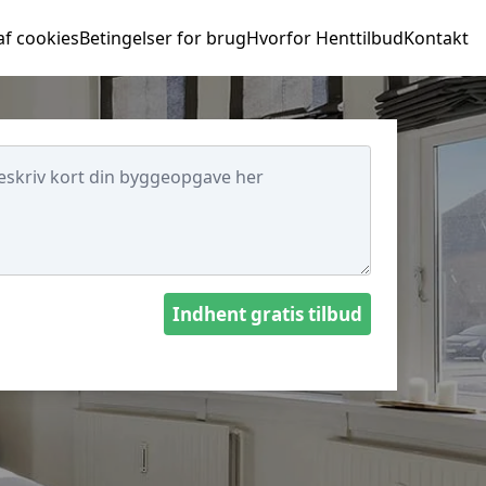
af cookies
Betingelser for brug
Hvorfor Henttilbud
Kontakt
Indhent gratis tilbud