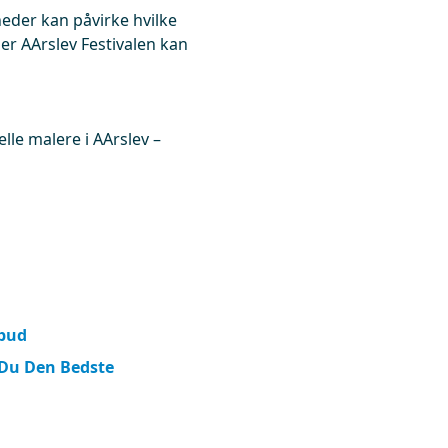
eder kan påvirke hvilke
r AArslev Festivalen kan
elle malere i AArslev –
lbud
 Du Den Bedste