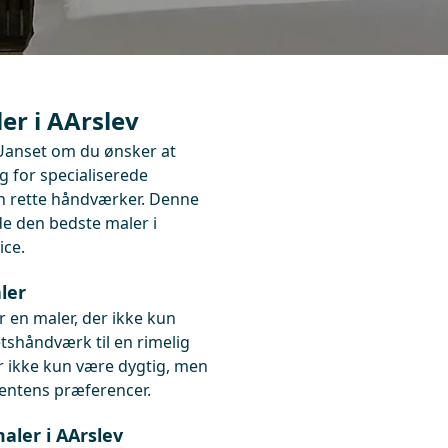
er i AArslev
 Uanset om du ønsker at
ug for specialiserede
en rette håndværker. Denne
nde den bedste maler i
ice.
ler
r en maler, der ikke kun
etshåndværk til en rimelig
er ikke kun være dygtig, men
lientens præferencer.
aler i AArslev