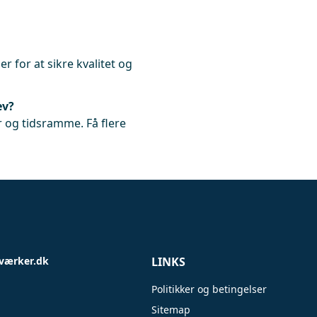
r for at sikre kvalitet og
ev?
 og tidsramme. Få flere
værker.dk
LINKS
Politikker og betingelser
Sitemap