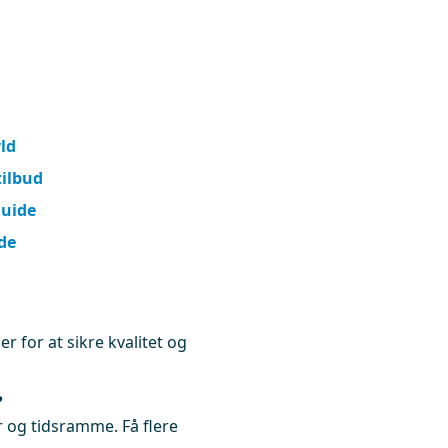
yld
tilbud
guide
de
r for at sikre kvalitet og
?
 og tidsramme. Få flere