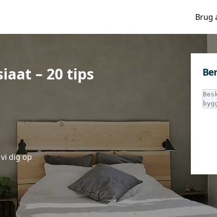
Brug 
iaat – 20 tips
Ber
vi dig op