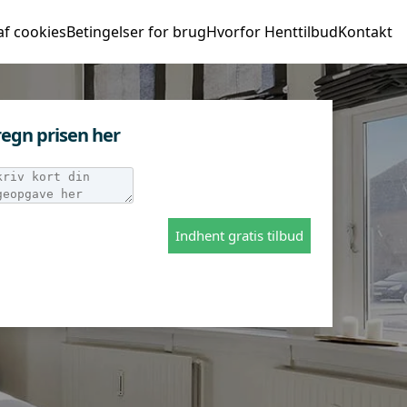
af cookies
Betingelser for brug
Hvorfor Henttilbud
Kontakt
egn prisen her
Indhent gratis tilbud