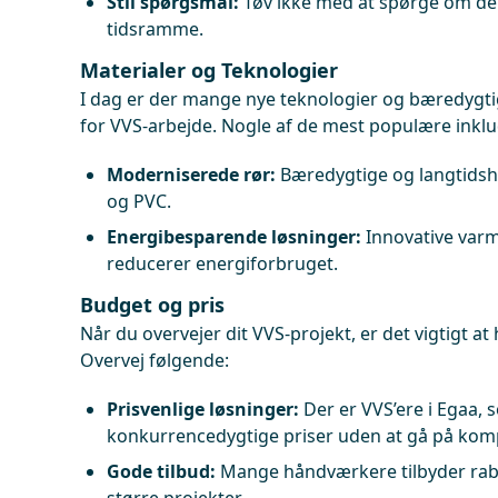
Stil spørgsmål:
Tøv ikke med at spørge om de
tidsramme.
Materialer og Teknologier
I dag er der mange nye teknologier og bæredygti
for VVS-arbejde. Nogle af de mest populære inklu
Moderniserede rør:
Bæredygtige og langtidsh
og PVC.
Energibesparende løsninger:
Innovative var
reducerer energiforbruget.
Budget og pris
Når du overvejer dit VVS-projekt, er det vigtigt at
Overvej følgende:
Prisvenlige løsninger:
Der er VVS’ere i Egaa, 
konkurrencedygtige priser uden at gå på kom
Gode tilbud:
Mange håndværkere tilbyder rabat