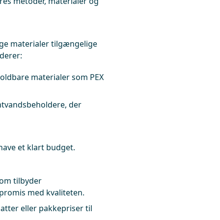
res metoder, materialer og
ge materialer tilgængelige
derer:
oldbare materialer som PEX
mtvandsbeholdere, der
 have et klart budget.
som tilbyder
promis med kvaliteten.
ter eller pakkepriser til