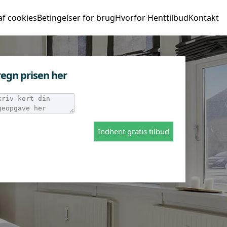
af cookies
Betingelser for brug
Hvorfor Henttilbud
Kontakt
egn prisen her
Indhent gratis tilbud