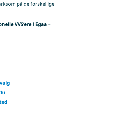
ærksom på de forskellige
onelle VVS’ere i Egaa –
 valg
 du
sted