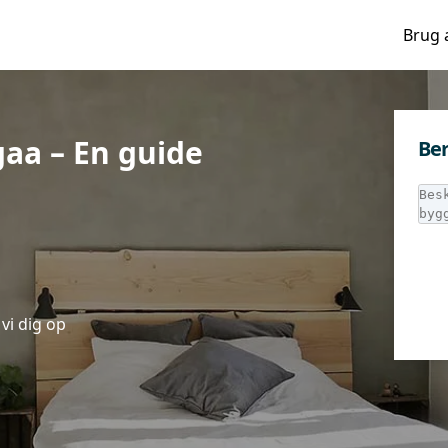
Brug 
gaa – En guide
Ber
vi dig op