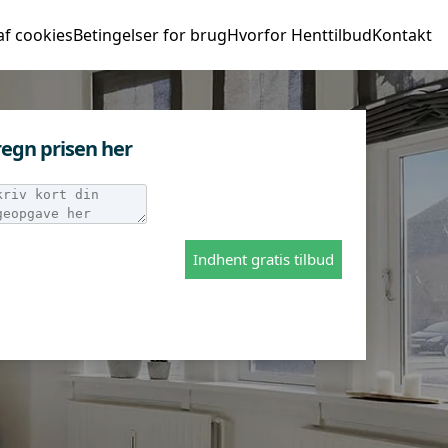
af cookies
Betingelser for brug
Hvorfor Henttilbud
Kontakt
egn prisen her
Indhent gratis tilbud