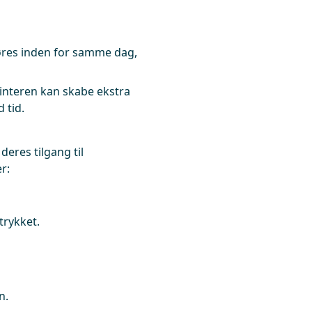
øres inden for samme dag,
interen kan skabe ekstra
 tid.
eres tilgang til
r:
trykket.
n.