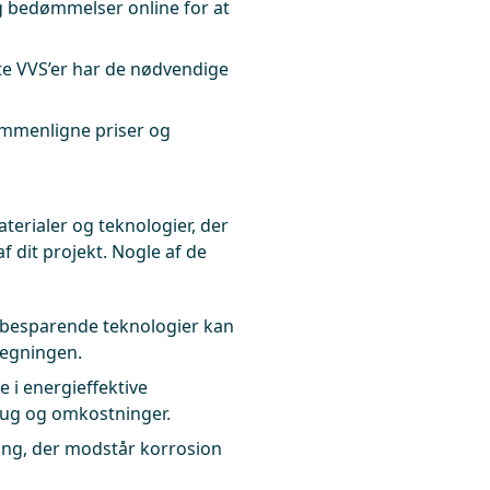
g bedømmelser online for at
lgte VVS’er har de nødvendige
sammenligne priser og
erialer og teknologier, der
 dit projekt. Nogle af de
ndbesparende teknologier kan
regningen.
e i energieffektive
rug og omkostninger.
ing, der modstår korrosion