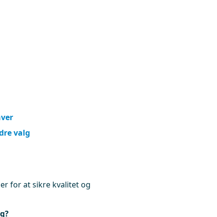
aver
dre valg
r for at sikre kvalitet og
ng?